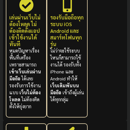
เล่นผ่านเว็บไม่
รองรับมือถือทุก
ต้องโหลด ไม่
ระบบ iOS
ต้องติดตั้งแอป
Android และ
เข้าใช้งานได้
สมาร์ทโฟนทุก
ทันที
รุ่น
หมดปัญหาเรื่อง
ไม่ว่าจะใช้ระบบ
พื้นที่เครื่อง
ไหนก็สามารถใช้
เพราะสามารถ
งานได้ รองรับทั้ง
เข้าเว็บเล่นผ่าน
iPhone และ
มือถือ
ได้เลย
Android ทำให้
รองรับการใช้งาน
เว็บเดิมพันบน
แบบ
เว็บไม่ต้อง
มือถือ
เข้าถึงผู้เล่น
โหลด
ไม่ต้องติด
ได้ทุกกลุ่ม
ตั้งให้ยุ่งยาก