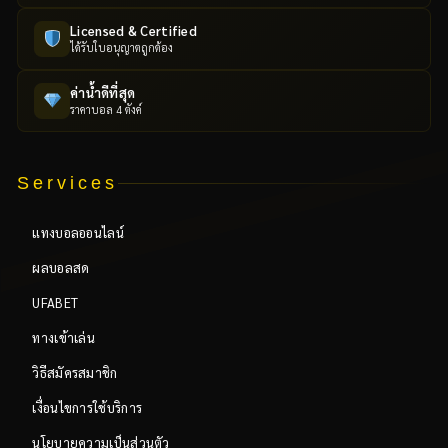
Licensed & Certified
ได้รับใบอนุญาตถูกต้อง
ค่าน้ำดีที่สุด
ราคาบอล 4 ตังค์
Services
แทงบอลออนไลน์
ผลบอลสด
UFABET
ทางเข้าเล่น
วิธีสมัครสมาชิก
เงื่อนไขการใช้บริการ
นโยบายความเป็นส่วนตัว