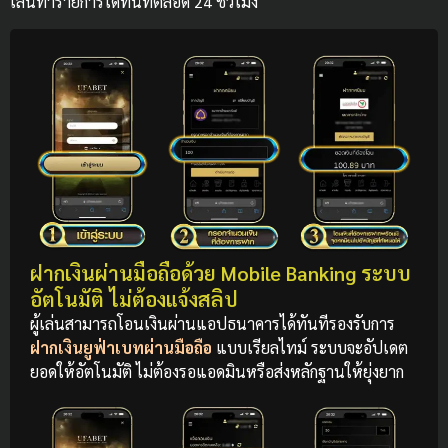
เล่นทำรายการได้ทันทีตลอด 24 ชั่วโมง
ฝากเงินผ่านมือถือด้วย Mobile Banking ระบบ
อัตโนมัติ ไม่ต้องแจ้งสลิป
ผู้เล่นสามารถโอนเงินผ่านแอปธนาคารได้ทันทีรองรับการ
ฝากเงินยูฟ่าเบทผ่านมือถือ
แบบเรียลไทม์ ระบบจะอัปเดต
ยอดให้อัตโนมัติ ไม่ต้องรอแอดมินหรือส่งหลักฐานให้ยุ่งยาก