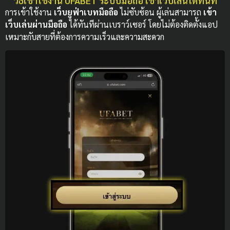
วิธีเข้าใช้งาน UFABET ระบบมือถือ เข้าเว็บเล่นได้ทันที
การเข้าใช้งาน
เว็บยูฟ่าเบทมือถือ
ไม่ซับซ้อน ผู้เล่นสามารถ
เข้า
เว็บเล่นผ่านมือถือ
ได้ทันทีผ่านเบราว์เซอร์ โดยไม่ต้องติดตั้งแอป
เหมาะกับสายที่ต้องการความเร็วและความสะดวก