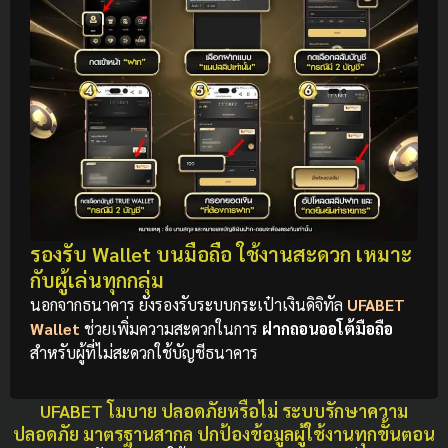
รองรับ Wallet บนมือถือ ใช้งานสะดวก เหมาะ
กับผู้เล่นทุกกลุ่ม
นอกจากธนาคาร ยังรองรับระบบกระเป๋าเงินดิจิทัล
UFABET
Wallet
ช่วยเพิ่มความสะดวกในการ
ฝากถอนออโต้มือถือ
สำหรับผู้ที่ไม่สะดวกใช้บัญชีธนาคาร
UFABET โมบาย ปลอดภัยหรือไม่ ระบบรักษาความ
ปลอดภัย มาตรฐานสากล ปกป้องข้อมูลผู้ใช้งานทุกขั้นตอน