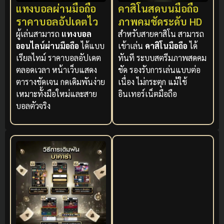
แทงบอลผ่านมือถือ
คาสิโนสดบนมือถือ
ราคาบอลอัปเดตไว
ภาพคมชัดระดับ HD
ผู้เล่นสามารถ
แทงบอล
สำหรับสายคาสิโน สามารถ
ออนไลน์ผ่านมือถือ
ได้แบบ
เข้าเล่น
คาสิโนมือถือ
ได้
เรียลไทม์ ราคาบอลอัปเดต
ทันที ระบบสตรีมภาพสดคม
ตลอดเวลา หน้าเว็บแสดง
ชัด รองรับการเล่นแบบต่อ
ตารางชัดเจน กดเดิมพันง่าย
เนื่อง ไม่กระตุก แม้ใช้
เหมาะทั้งมือใหม่และสาย
อินเทอร์เน็ตมือถือ
บอลตัวจริง