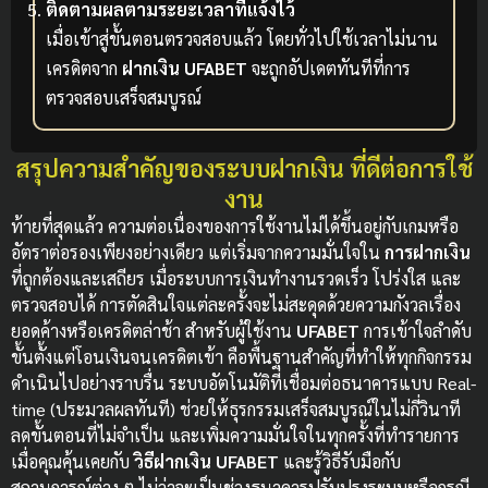
ติดตามผลตามระยะเวลาที่แจ้งไว้
เมื่อเข้าสู่ขั้นตอนตรวจสอบแล้ว โดยทั่วไปใช้เวลาไม่นาน
เครดิตจาก
ฝากเงิน UFABET
จะถูกอัปเดตทันทีที่การ
ตรวจสอบเสร็จสมบูรณ์
สรุปความสำคัญของระบบฝากเงิน ที่ดีต่อการใช้
งาน
ท้ายที่สุดแล้ว ความต่อเนื่องของการใช้งานไม่ได้ขึ้นอยู่กับเกมหรือ
อัตราต่อรองเพียงอย่างเดียว แต่เริ่มจากความมั่นใจใน
การ
ฝากเงิน
ที่ถูกต้องและเสถียร เมื่อระบบการเงินทำงานรวดเร็ว โปร่งใส และ
ตรวจสอบได้ การตัดสินใจแต่ละครั้งจะไม่สะดุดด้วยความกังวลเรื่อง
ยอดค้างหรือเครดิตล่าช้า สำหรับผู้ใช้งาน
UFABET
การเข้าใจลำดับ
ขั้นตั้งแต่โอนเงินจนเครดิตเข้า คือพื้นฐานสำคัญที่ทำให้ทุกกิจกรรม
ดำเนินไปอย่างราบรื่น ระบบอัตโนมัติที่เชื่อมต่อธนาคารแบบ Real-
time (ประมวลผลทันที) ช่วยให้ธุรกรรมเสร็จสมบูรณ์ในไม่กี่วินาที
ลดขั้นตอนที่ไม่จำเป็น และเพิ่มความมั่นใจในทุกครั้งที่ทำรายการ
เมื่อคุณคุ้นเคยกับ
วิธีฝากเงิน UFABET
และรู้วิธีรับมือกับ
สถานการณ์ต่าง ๆ ไม่ว่าจะเป็นช่วงธนาคารปรับปรุงระบบหรือกรณี