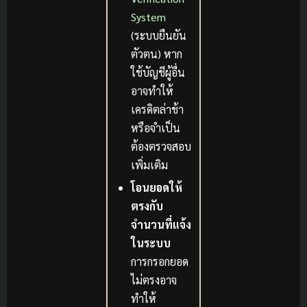
System
(ระบบยืนยัน
ตัวตน) หาก
ใช้บัญชีผู้อื่น
อาจทำให้
เครดิตล่าช้า
หรือจำเป็น
ต้องตรวจสอบ
เพิ่มเติม
โอนยอดให้
ตรงกับ
จำนวนที่แจ้ง
ในระบบ
การกรอกยอด
ไม่ตรงอาจ
ทำให้