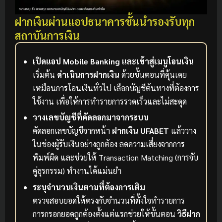
ฝากเงินผ่านแอปธนาคารชั้นนำรองรับทุก
สถาบันการเงิน
เปิดแอป Mobile Banking และเข้าสู่เมนูโอนเงิน
เริ่มต้น
ดำเนินการฝากเงิน
ด้วยขั้นตอนที่คุ้นเคย
เหมือนการโอนเงินทั่วไป เลือกบัญชีต้นทางที่ต้องการ
ใช้งาน เพื่อให้การทำรายการรวดเร็วและไม่สะดุด
วางเลขบัญชีที่คัดลอกมาจากระบบ
คัดลอกเลขบัญชีจากหน้า
ฝากเงิน UFABET
แล้ววาง
ในช่องผู้รับเงินอย่างถูกต้อง ลดความเสี่ยงจากการ
พิมพ์ผิด และช่วยให้ Transaction Matching (การจับ
คู่ธุรกรรม) ทำงานได้แม่นยำ
ระบุจำนวนเงินตามที่ต้องการเติม
ตรวจสอบยอดให้ตรงกับจำนวนที่ตั้งใจทำรายการ
การกรอกยอดถูกต้องตั้งแต่แรกช่วยให้ขั้นตอน
วิธีฝาก