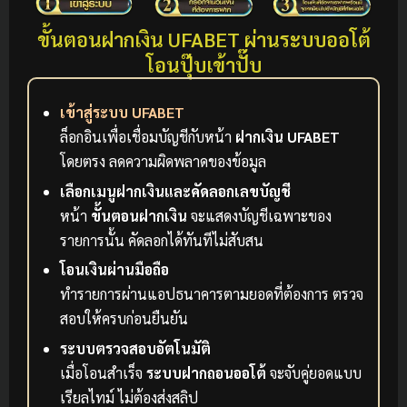
ขั้นตอนฝากเงิน UFABET ผ่านระบบออโต้
โอนปุ๊บเข้าปั๊บ
เข้าสู่ระบบ UFABET
ล็อกอินเพื่อเชื่อมบัญชีกับหน้า
ฝากเงิน UFABET
โดยตรง ลดความผิดพลาดของข้อมูล
เลือกเมนูฝากเงินและคัดลอกเลขบัญชี
หน้า
ขั้นตอนฝากเงิน
จะแสดงบัญชีเฉพาะของ
รายการนั้น คัดลอกได้ทันทีไม่สับสน
โอนเงินผ่านมือถือ
ทำรายการผ่านแอปธนาคารตามยอดที่ต้องการ ตรวจ
สอบให้ครบก่อนยืนยัน
ระบบตรวจสอบอัตโนมัติ
เมื่อโอนสำเร็จ
ระบบฝากถอนออโต้
จะจับคู่ยอดแบบ
เรียลไทม์ ไม่ต้องส่งสลิป