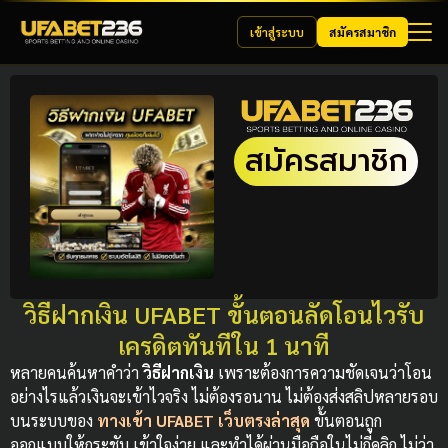
เข้าสู่ระบบ
สมัครสมาชิก
สมัครสมาชิก
วิธีฝากเงิน UFABET ขั้นตอนลัดโอนไวรับ
เครดิตทันทีใน 1 นาที
หลายคนค้นหาคำว่า
วิธีฝากเงิน
เพราะต้องการความชัดเจนว่าโอน
อย่างไรแล้วเงินจะเข้าไวจริง ไม่ต้องรอนาน ไม่ต้องส่งสลิปหลายรอบ
บนระบบของ
ทางเข้า
UFABET เว็บตรงล่าสุด
ขั้นตอนถูก
ออกแบบให้กระชับ เข้าใจง่าย และทำได้ผ่านมือถือในไม่กี่คลิก ไม่ว่า