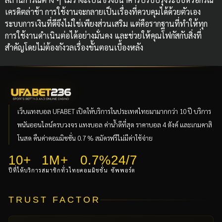
เครดิตล่าช้า การใช้งานจะกลายเป็นเรื่องที่ควบคุมได้ด้วยตัวเอง
ระบบการเงินที่ดีจึงไม่ใช่เพียงส่วนเสริม แต่คือรากฐานที่ทำให้ทุก
การใช้งานดำเนินต่อได้อย่างมั่นคง และช่วยให้คุณโฟกัสกับสิ่งที่
สำคัญโดยไม่ต้องกังวลเรื่องขั้นตอนเบื้องหลัง
เว็บแทงบอล UFABET เปิดให้บริการในประเทศไทยมามากกว่า 10 ปี บริการ
พนันออนไลน์ครบวงจร แทงบอล ค่าน้ำดีที่สุด ราคาบอล 4 ตังค์ และเกมคาสิ
โนสด คืนค่าคอมมิชชั่น 0.7 % สมัครฟรีไม่มีค่าใช้จ่าย
10+
1M+
0.7%
24/7
ปีที่ให้บริการ
สมาชิกทั่วไทย
คอมมิชชั่น
ซัพพอร์ต
TRUST FACTOR