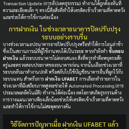
Transaction Update (การอัปเดตธุรกรรม) ทำงานได้ถูกต้องทันที
ความละเอียดเล็ก ๆ ตรงนี้คือสิ่งที่ทำให้เครดิตเข้าเร็วตามที่คาดหวัง
และช่วยให้การใช้งานต่อเนื่อง
การฝากเงิน ในช่วงเวลาธนาคารปิดปรับปรุง
ระบบอย่างราบรื่น
บางช่วงเวลาแอปธนาคารอาจปิดปรับปรุงหรือทำให้การโอนล่าช้า
ซึ่งเป็นสถานการณ์ที่ผู้ใช้งานพบได้เป็นระยะ หากกำลังทำ
ขั้นตอน
ฝากเงิน
แล้วระบบธนาคารไม่ตอบสนอง สิ่งที่ควรทำคือหยุดรอสัก
ครู่และตรวจสอบประกาศของธนาคารก่อน จากนั้นเลือกช่วงเวลาที่
ระบบกลับมาทำงานปกติ หรือสลับไปใช้บัญชีธนาคารอื่นที่ผูกไว้กับ
ระบบแทน สำหรับการ
ฝากเงิน UFABET
การเลือกทำรายการใน
ช่วงเวลาที่มีเสถียรภาพสูงจะช่วยให้ Automated Processing (การ
ประมวลผลอัตโนมัติ) ทำงานได้ต่อเนื่อง ลดโอกาสเกิดธุรกรรมค้าง
การวางแผนเวลาเพียงเล็กน้อยช่วยให้เครดิตเข้าเร็วตามที่คาดหวัง
และทำให้การใช้งานไม่สะดุดกลางคัน
วิธีจัดการปัญหาเมื่อ ฝากเงิน UFABET แล้ว