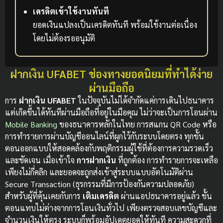
เครดิตเข้าใช้งานทันที
ยอดเงินแปลงเป็นเครดิตทันที พร้อมใช้งานต่อเนื่อง
โดยไม่ต้องรออนุมัติ
ฝากเงิน UFABET ช่องทางยอดนิยมที่ทำได้ง่าย
ผ่านมือถือ
การ
ฝากเงิน UFABET
ในปัจจุบันไม่ได้จำกัดแค่การเดินไปธนาคาร
แต่เกิดขึ้นได้ทันทีผ่านมือถือที่อยู่ในมือคุณ ไม่ว่าจะเป็นการโอนผ่าน
Mobile Banking
ของธนาคารหลักในไทย การสแกน QR Code หรือ
การทำรายการผ่านบัญชีออนไลน์ที่ผูกไว้กับระบบโดยตรง ทุกขั้น
ตอนออกแบบให้สอดคล้องกับพฤติกรรมผู้ใช้ที่ต้องการความรวดเร็ว
และชัดเจน เมื่อเข้าใจ
การฝากเงิน
ที่ถูกต้อง การทำรายการจะเหลือ
เพียงไม่กี่คลิก และยอดจะถูกส่งเข้าสู่ระบบแบบอัตโนมัติผ่าน
Secure Transaction (ธุรกรรมที่มีการป้องกันความปลอดภัย)
สำหรับผู้ที่คุ้นเคยกับการ
เติมเครดิต
ผ่านแอปธนาคารอยู่แล้ว ขั้น
ตอนแทบไม่ต่างจากการโอนเงินทั่วไป เพียงตรวจสอบเลขบัญชีและ
จำนวนเงินให้ตรง ระบบก็พร้อมอัปเดตยอดให้ทันที ความสะดวกที่