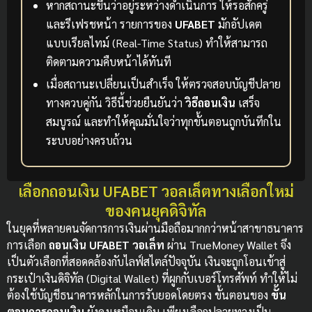
หากสถานะขึ้นว่าอยู่ระหว่างดำเนินการ ให้รอสักครู่
และรีเฟรชหน้า รายการของ
UFABET
มักอัปเดต
แบบเรียลไทม์ (Real-Time Status) ทำให้สามารถ
ติดตามความคืบหน้าได้ทันที
เมื่อสถานะเปลี่ยนเป็นสำเร็จ ให้ตรวจสอบบัญชีปลาย
ทางควบคู่กัน วิธีนี้ช่วยยืนยันว่า
วิธีถอนเงิน
เสร็จ
สมบูรณ์ และทำให้คุณมั่นใจว่าทุกขั้นตอนถูกบันทึกใน
ระบบอย่างครบถ้วน
เลือกถอนเงิน UFABET วอลเล็ตทางเลือกใหม่
ของคนยุคดิจิทัล
ในยุคที่หลายคนจัดการการเงินผ่านมือถือมากกว่าหน้าสาขาธนาคาร
การเลือก
ถอนเงิน UFABET วอเล็ท
ผ่าน TrueMoney Wallet จึง
เป็นตัวเลือกที่สอดคล้องกับไลฟ์สไตล์ปัจจุบัน เงินจะถูกโอนเข้าสู่
กระเป๋าเงินดิจิทัล (Digital Wallet) ที่ผูกกับเบอร์โทรศัพท์ ทำให้ไม่
ต้องใช้บัญชีธนาคารหลักในการรับยอดโดยตรง ขั้นตอนของ
ขั้น
ตอนการ
ถอนเงิน
ยังคงเหมือนเดิม เพียงเลือกปลายทางเป็น