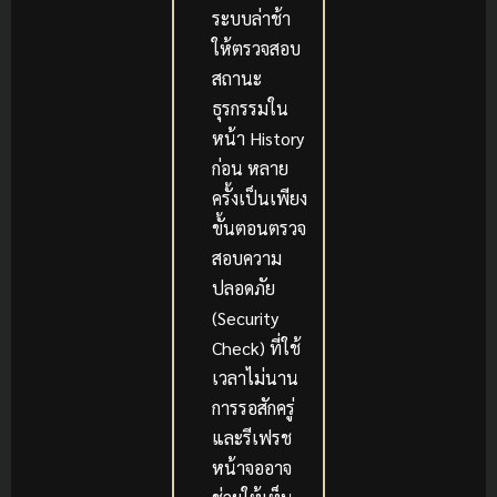
ระบบล่าช้า
ให้ตรวจสอบ
สถานะ
ธุรกรรมใน
หน้า History
ก่อน หลาย
ครั้งเป็นเพียง
ขั้นตอนตรวจ
สอบความ
ปลอดภัย
(Security
Check) ที่ใช้
เวลาไม่นาน
การรอสักครู่
และรีเฟรช
หน้าจออาจ