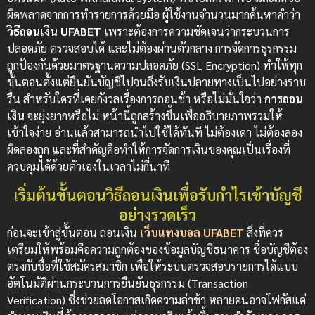
ผิดพลาดจากการทำรายการด้วยมือ ผู้ใช้งานจำนวนมากค้นหาคำว่า
วิธีถอนเงิน UFABET
เพราะต้องการความชัดเจนว่ากระบวนการ
ปลอดภัย ตรวจสอบได้ และไม่ต้องผ่านตัวกลาง การจัดการธุรกรรม
ถูกป้องกันด้วยมาตรฐานความปลอดภัย (SSL Encryption) ทำให้ทุก
ขั้นตอนตั้งแต่ยืนยันบัญชีไปจนถึงรับเงินปลายทางเป็นไปอย่างราบ
รื่น สำหรับใครที่เคยกังวลเรื่องการถอนช้า หรือไม่มั่นใจว่า
การ
ถอน
เงิน
จะยุ่งยากหรือไม่ หน้านี้ถูกสร้างขึ้นเพื่ออธิบายภาพรวมให้
เข้าใจง่าย อ่านแล้วสามารถนำไปใช้ได้ทันที ไม่ต้องเดา ไม่ต้องลอง
ผิดลองถูก และที่สำคัญคือทำให้การจัดการเงินของคุณเป็นเรื่องที่
ควบคุมได้ด้วยตัวเองในเวลาไม่กี่นาที
เริ่มต้นขั้นตอนวิธีถอนเงินเพื่อรับกำไรเข้าบัญชี
อย่างรวดเร็ว
ก่อนจะเข้าสู่ขั้นตอน
ถอนเงิน
เว็บแทงบอล UFABET
สิ่งที่ควร
เตรียมให้พร้อมคือความถูกต้องของข้อมูลบัญชีธนาคาร ชื่อบัญชีต้อง
ตรงกับชื่อที่ใช้สมัครสมาชิก เพื่อให้ระบบตรวจสอบรายการได้แบบ
อัตโนมัติผ่านกระบวนการยืนยันธุรกรรม (Transaction
Verification) ซึ่งช่วยลดโอกาสเกิดความล่าช้า หลายคนอาจโฟกัสแค่