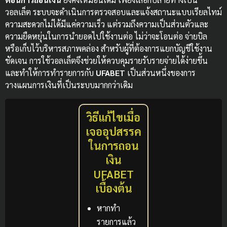
วอลเล็ต ระบบจะดำเนินการตรวจสอบและแจ้งสถานะแบบเรียลไทม์
ความสะดวกไม่ได้มีแค่ความเร็ว แต่รวมถึงความเป็นส่วนตัวและ
ความยืดหยุ่นในการนำยอดไปใช้งานต่อ ไม่ว่าจะโอนต่อ จ่ายบิล
หรือเก็บไว้บริหารสภาพคล่อง สำหรับผู้ที่ต้องการแยกบัญชีใช้งาน
ชัดเจน การใช้วอลเล็ตจึงช่วยให้ควบคุมรายรับรายจ่ายได้ง่ายขึ้น
และทำให้การทำรายการกับ
UFABET
เป็นส่วนหนึ่งของการ
วางแผนการเงินที่เป็นระบบมากกว่าเดิม
วิธีแก้ไขเมื่อ
เจออุปสรรค
ในการถอน
เงิน
UFABET
เบื้องต้น
หากทำ
รายการแล้ว