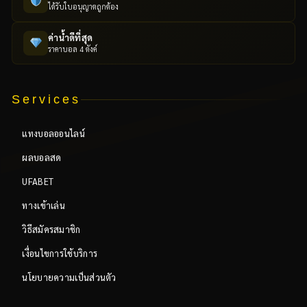
ได้รับใบอนุญาตถูกต้อง
ค่าน้ำดีที่สุด
ราคาบอล 4 ตังค์
Services
แทงบอลออนไลน์
ผลบอลสด
UFABET
ทางเข้าเล่น
วิธีสมัครสมาชิก
เงื่อนไขการใช้บริการ
นโยบายความเป็นส่วนตัว