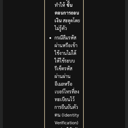
ทำให้
ขั้น
ตอนการ
ถอน
เงิน
สะดุดโดย
ไม่รู้ตัว
กรณีลืมรหัส
ผ่านหรือเข้า
ใช้งานไม่ได้
ให้ใช้ระบบ
รีเซ็ตรหัส
ผ่านผ่าน
อีเมลหรือ
เบอร์โทรที่ลง
ทะเบียนไว้
การยืนยันตัว
ตน (Identity
Verification)