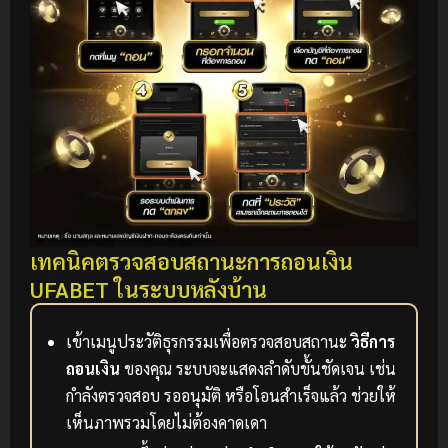
เทคนิคตรวจสอบสถานะการถอนเงิน
UFABET ในระบบหลังบ้าน
เข้าเมนูประวัติธุรกรรมเพื่อตรวจสอบสถานะ
วิธีการ
ถอนเงิน
ของคุณ ระบบจะแสดงลำดับขั้นชัดเจน เช่น
กำลังตรวจสอบ รออนุมัติ หรือโอนสำเร็จแล้ว ช่วยให้
เห็นภาพรวมโดยไม่ต้องคาดเดา