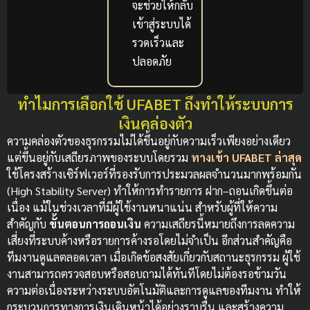
จะช่วยให้กลับ
เข้าสู่ระบบได้
รวดเร็วและ
ปลอดภัย
ทำไมการเลือกใช้ UFABET ถึงทำให้ระบบการ
เงินคล่องตัว
ความคล่องตัวของธุรกรรมไม่ได้ขึ้นอยู่กับความเร็วเพียงอย่างเดียว
แต่ขึ้นอยู่กับเสถียรภาพของระบบโดยรวม
ทางเข้า
UFABET ล่าสุด
ใช้โครงสร้างเซิร์ฟเวอร์ที่รองรับการประมวลผลจำนวนมากพร้อมกัน
(High Stability Server) ทำให้การทำรายการ ฝาก–ถอนเกิดขึ้นต่อ
เนื่อง แม้ในช่วงเวลาที่มีผู้ใช้งานหนาแน่น สำหรับผู้ที่ให้ความ
สำคัญกับ
ขั้นตอนการ
ถอนเงิน
ความเสถียรนี้หมายถึงการลดความ
เสี่ยงที่ระบบค้างหรือรายการค้างรอโดยไม่จำเป็น อีกส่วนสำคัญคือ
ทีมงานดูแลตลอดเวลา เมื่อเกิดข้อสงสัยเกี่ยวกับสถานะธุรกรรม ผู้ใช้
งานสามารถตรวจสอบหรือสอบถามได้ทันทีโดยไม่ต้องรอข้ามวัน
ความต่อเนื่องระหว่างระบบอัตโนมัติและการดูแลของทีมงาน ทำให้
กระบวนการทางการเงินเดินหน้าได้อย่างราบรื่น และสร้างความ