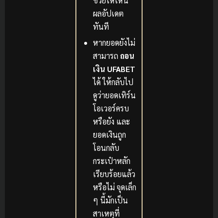
ช่วยให้เห็น
ผลอัปเดต
ทันที
หากยอดยังไม่
สามารถ
ถอน
เงิน UFABET
ได้ ให้กลับไป
ดูว่ายอดเทิร์น
โอเวอร์ครบ
หรือยัง และ
ยอดเงินถูก
โอนกลับ
กระเป๋าหลัก
เรียบร้อยแล้ว
หรือไม่ จุดเล็ก
ๆ นี้มักเป็น
สาเหตุที่