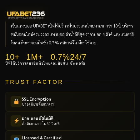
เว็บแทงบอล UFABET เปิดให้บริการในประเทศไทยมามากกว่า 10 ปี บริการ
พนันออนไลน์ครบวงจร แทงบอล ค่าน้ำดีที่สุด ราคาบอล 4 ตังค์ และเกมคาสิ
โนสด คืนค่าคอมมิชชั่น 0.7 % สมัครฟรีไม่มีค่าใช้จ่าย
10+
1M+
0.7%
24/7
ปีที่ให้บริการ
สมาชิกทั่วไทย
คอมมิชชั่น
ซัพพอร์ต
TRUST FACTOR
SSL Encryption
ปลอดภัยระดับธนาคาร
ฝาก-ถอน อัตโนมัติ
ดำเนินการภายใน 30 วินาที
Licensed & Certified