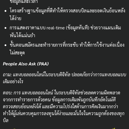
ข้อมูลและเวลา
โครงสร้างฐานข้อมูลที่ดีทำให้ตรวจสอบบิลและยอดเงินย้อนหลัง
ได้ง่าย
การแสดงราคาแบบ real-time (ข้อมูลทันที) ช่วยวางแผนเดิม
พันได้แม่นยำ
ขั้นตอนสมัครและทำรายการที่กระชับ ทำให้การใช้งานต่อเนื่อง
ไม่สะดุด
People Also Ask (PAA)
ถาม: แทงบอลออนไลน์ในระบบดิจิทัล ปลอดภัยกว่าการแทงบอลแบบ
เดิมอย่างไร
ตอบ:
การ
แทงบอลออนไลน์
ในระบบดิจิทัลช่วยลดความผิดพลาด
จากการทำรายการด้วยคน ข้อมูลการเดิมพันถูกบันทึกอัตโนมัติ
ตรวจสอบย้อนหลังได้ และมีความโปร่งใสด้านการคิดเงินมากกว่า
ทำให้ผู้เล่นควบคุมการลงทุนได้ง่ายและมั่นใจในความถูกต้องของทุก
บิล