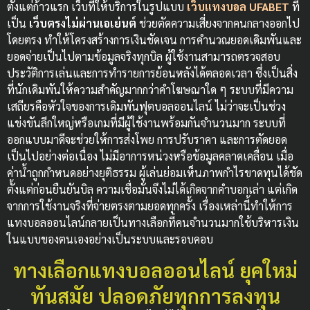
ตั้งแต่ก้าวแรก เว็บที่ให้บริการในรูปแบบ
เว็บแทงบอล UFABET
ที่
เป็น
เว็บตรงไม่ผ่านเอเย่นต์
ช่วยตัดความเสี่ยงจากคนกลางออกไป
โดยตรง ทำให้โครงสร้างการเงินชัดเจน การคำนวณยอดเดิมพันและ
ยอดจ่ายเป็นไปตามข้อมูลจริงทุกบิล ผู้ใช้งานสามารถตรวจสอบ
ประวัติการเล่นและการทำรายการย้อนหลังได้ตลอดเวลา ซึ่งเป็นสิ่ง
ที่นักเดิมพันให้ความสำคัญมากกว่าคำโฆษณาใด ๆ ระบบที่มีความ
เสถียรคือหัวใจของการเดิมพันฟุตบอลออนไลน์ ไม่ว่าจะเป็นช่วง
แข่งขันลีกใหญ่หรือเกมที่มีผู้ใช้งานพร้อมกันจำนวนมาก ระบบที่
ออกแบบมาดีจะช่วยให้การส่งโพย การปรับราคา และการตัดยอด
เป็นไปอย่างต่อเนื่อง ไม่มีอาการหน่วงหรือข้อมูลคลาดเคลื่อน เมื่อ
ค่าน้ำถูกกำหนดอย่างยุติธรรม ผู้เล่นย่อมเห็นภาพกำไรขาดทุนได้ชัด
ตั้งแต่ก่อนยืนยันบิล ความเชื่อมั่นจึงไม่ได้เกิดจากคำบอกเล่า แต่เกิด
จากการใช้งานจริงที่จ่ายตรงตามยอดทุกครั้ง เรื่องเหล่านี้ทำให้การ
แทงบอลออนไลน์กลายเป็นทางเลือกที่คนจำนวนมากใช้บริหารเงิน
ในแบบของตนเองอย่างเป็นระบบและรอบคอบ
ทางเลือกแทงบอลออนไลน์ ยุคใหม่
ทันสมัย ปลอดภัยทุกการลงทุน