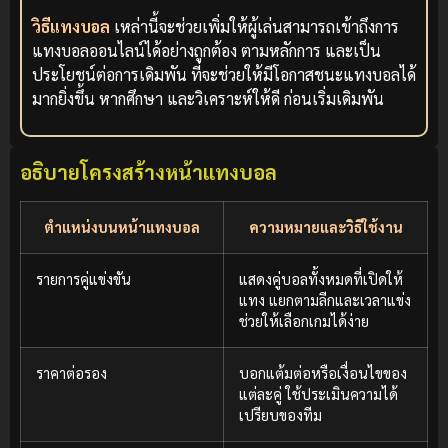
วิธีแทงบอล
เหล่านี้จะช่วยเพิ่มให้ผู้เล่นสามารถเข้าถึงการ
แทงบอลออนไลน์ได้อย่างถูกต้อง ตามหลักการ และเป็น
ประโยชน์ต่อการเดิมพัน ที่จะช่วยให้มีโอกาสชนะแทงบอลได้
มากยิ่งขึ้น หากศึกษา และวิเคราะห์ให้ดี ก่อนเริ่มเดิมพัน
อธิบายโครงสร้างหน้าแทงบอล
ตำแหน่งบนหน้าแทงบอล
ความหมายและวิธีใช้งาน
รายการคู่แข่งขัน
แสดงคู่บอลทั้งหมดที่เปิดให้
แทง แยกตามลีกและเวลาแข่ง
ช่วยให้เลือกเกมได้ง่าย
ราคาต่อรอง
บอกแต้มต่อหรือเงื่อนไขของ
แต่ละคู่ ใช้ประเมินความได้
เปรียบของทีม