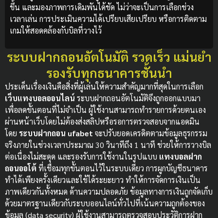
ขึ้น และมองภาพการเดิมพันได้ชัด ไม่ว่าจะเป็นการเลือกช่วง
เวลาเล่น การประเมินความได้เปรียบเสียเปรียบ หรือการติดตาม
เกมให้สอดคล้องกับบิลที่วางไว้
ระบบฝากถอนอัตโนมัติ รวดเร็ว แม่นยำ
รองรับทุกธนาคารชั้นนำ
ประเด็นเรื่องเงินคือสิ่งที่ผู้เล่นให้ความสำคัญมากที่สุดในการเลือก
เว็บแทงบอลออนไลน์
ระบบฝากถอนอัตโนมัติจึงถูกออกแบบมา
เพื่อลดขั้นตอนที่ไม่จำเป็น ผู้ใช้งานสามารถทำรายการด้วยตนเอง
ผ่านหน้าเว็บโดยไม่ต้องส่งสลิปหรือรอการตรวจสอบจากแอดมิน
โดย
ระบบฝากถอน ufabet
จะปรับยอดเครดิตตามข้อมูลธุรกรรม
จริงภายในช่วงเวลาประมาณ 30 วินาทีถึง 1 นาที ช่วยให้การวางบิล
ต่อเนื่องไม่สะดุด และรองรับการใช้งานในรูปแบบ
แทงบอลฝาก
ถอนออโต้
ที่เชื่อมทุกขั้นตอนไว้ในระบบเดียว การผูกบัญชีธนาคาร
ทำได้เพียงครั้งเดียวและใช้ได้ระยะยาว ทำให้การจัดการเงินเป็น
ภาพเดียวกันทั้งหมด ด้านความปลอดภัย ข้อมูลทางการเงินถูกจัดเก็บ
ด้วยมาตรฐานเดียวกับระบบออนไลน์ทั่วไปที่เน้นความถูกต้องของ
ข้อมูล (data security) ผู้ใช้งานสามารถตรวจสอบประวัติการฝาก