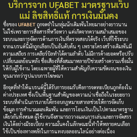
บริการจาก UFABET มาตรฐานเว็บ
แม่ ลิขสิทธิ์แท้ การเงินมั่นคง
ชื่อของ
UFABET
ถูกจดจำในกลุ่มนักเดิมพันไทยมาอย่างยาวนาน
ไม่ใช่เพราะการสื่อสารที่หวือหวา แต่เกิดจากความสม่ำเสมอของ
ระบบและการจัดการด้านการเงินที่ตรวจสอบได้จริง เว็บที่ใช้ระบบ
จากแบรนด์นี้มักถูกเลือกเป็นอันดับต้น ๆ เพราะโครงสร้างเดิมพันมี
ความเสถียร การเคลียร์บิลทำได้ตามลำดับ ไม่มีการค้างยอดหรือปรับ
เปลี่ยนผลย้อนหลัง ชื่อเสียงที่สั่งสมมาหลายปีช่วยสร้างความเชื่อมั่น
ให้กับผู้ใช้งาน โดยเฉพาะผู้ที่ให้ความสำคัญกับความชัดเจนของเงิน
ทุนมากกว่ารูปแบบการโฆษณา
อีกจุดที่ทำให้แบรนด์นี้ได้รับการยอมรับคือการจดทะเบียนถูกต้องใน
ต่างประเทศ ซึ่งเป็นพื้นฐานสำคัญของความน่าเชื่อถือในระยะยาว
ระบบที่ดำเนินการภายใต้กรอบกฎหมายสากลช่วยให้การจัดเก็บ
ข้อมูล การคำนวณผลเดิมพัน และการโอนเงินเป็นไปตามมาตรฐาน
เดียวกันทั้งหมด ผู้ใช้งานจึงสามารถวางแผนการเล่นและการจัดสรร
เงินได้อย่างมีระเบียบ ความมั่นคงในลักษณะนี้ทำให้หลายคนเลือก
ใช้เป็นช่องทางหลักในการแทงบอลออนไลน์อย่างต่อเนื่อง