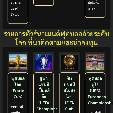
ช่วงเวลา
ฟอร์มทีม
แข่งที่
ล่าสุด
ชัดเจน
รายการทัวร์นาเมนต์ฟุตบอลถ้วยระดับ
โลก ที่น่าติดตามและน่าลงทุน
ฟุตบอล
ยูฟ่า
ชิง
ฟุตบอล
โลก
แชมป์
แชมป์
ยูโร
(World
เปี้ยนส์
สโมสร
(UEFA
Cup)
ลีก
โลก
European
(UEFA
(FIFA
Championshi
รายการที่
Champions
Club
รวมทีม
การแข่งขัน