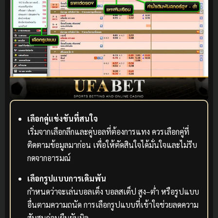
เลือกคู่แข่งขันที่สนใจ
เริ่มจากเลือกลีกและคู่บอลที่ต้องการแทง ควรเลือกคู่ที่
ติดตามข้อมูลมาก่อน เพื่อให้ตัดสินใจได้มั่นใจและไม่รีบ
กดจากอารมณ์
เลือกรูปแบบการเดิมพัน
กำหนดว่าจะเล่นบอลเต็ง บอลสเต็ป สูง–ต่ำ หรือรูปแบบ
อื่นตามความถนัด การเลือกรูปแบบที่เข้าใจช่วยลดความ
สับสนก่อนยืนยันบิล