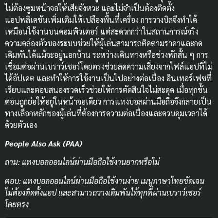
ไม่ต้องซูมหน้าจอให้เสียจังหวะ และไม่จำเป็นต้องติดตั้ง
แอปพลิเคชันเพิ่มเติมให้เปลืองพื้นที่เครื่อง การวางบิลจึงทำได้
เหมือนใช้งานบนคอมพิวเตอร์ แต่สะดวกกว่าในสถานการณ์จริง
ความคล่องตัวของระบบช่วยให้ผู้เล่นสามารถติดตามราคาและกด
เดิมพันได้แม้จะอยู่นอกบ้าน ระหว่างเดินทางหรือช่วงพักสั้น ๆ การ
เชื่อมต่อผ่านเบราว์เซอร์โดยตรงช่วยลดความเสี่ยงจากไฟล์แอปที่ไม่
ได้อัปเดต และทำให้การใช้งานเป็นไปอย่างต่อเนื่อง อินเทอร์เฟซที่
เรียบและตอบสนองรวดเร็วช่วยให้การตัดสินใจไม่สะดุด เมื่อทุกขั้น
ตอนถูกย่อให้อยู่ในหน้าจอเดียว การแทงบอลผ่านมือถือจึงกลายเป็น
ทางเลือกหลักของผู้เล่นที่ต้องการความต่อเนื่องและควบคุมเวลาได้
ด้วยตัวเอง
People Also Ask (PAA)
ถาม: แทงบอลออนไลน์ผ่านมือถือใช้งานยากหรือไม่
ตอบ: แทงบอลออนไลน์ผ่านมือถือใช้งานง่าย เมนูภาษาไทยชัดเจน
ไม่ต้องติดตั้งแอป และสามารถวางเดิมพันได้ทุกที่ผ่านเบราว์เซอร์
โดยตรง