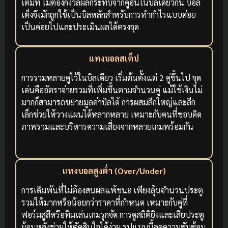
เต็มที่ ไม่ต้องกังวลผลกระทบจากคู่อื่นในบิลเดียวกัน บอล
เต็งจึงมักถูกใช้เป็นบิลหลักสำหรับการทำกำไรแบบค่อย
เป็นค่อยไปและประเมินผลได้ตรงจุด
แทงบอลสเต็ป
การรวมหลายคู่ไว้ในบิลเดียว เริ่มต้นตั้งแต่ 2 คู่ขึ้นไป จุด
เด่นคืออัตราจ่ายรวมที่เพิ่มขึ้นตามจำนวนคู่ แม้ใช้เงินไม่
มากก็สามารถขยายมูลค่าบิลได้ การผสมลีกใหญ่และลีก
เล็กช่วยให้วางแผนได้หลากหลาย เหมาะกับคนที่ชอบคิด
ภาพรวมและบริหารความเสี่ยงจากหลายเกมพร้อมกัน
แทงบอลสูงต่ำ (Over/Under)
การเดิมพันที่ไม่ต้องสนผลแพ้ชนะ เพียงลุ้นจำนวนประตู
รวมให้มากหรือน้อยกว่าราคาที่กำหนด เหมาะกับคู่ที่
ฟอร์มสูสีหรือทีมเล่นเกมรุกจัด การดูสถิติยิงและเสียประตู
ย้อนหลังช่วยให้ตัดสินใจได้ง่าย รูปแบบนี้ลดความซับซ้อน