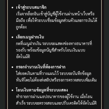
เข้าสู่ระบบสมาชิก
เริ่มจากล็อกอินเข้าสู่บัญชีผู้ใช้งานผ่านหน้าเว็บหรือ
มือถือ เพื่อให้ระบบเชื่อมข้อมูลส่วนตัวและการเงินได้
ถูกต้อง
เลือกเมนูฝากเงิน
กดที่เมนูฝากเงิน ระบบจะแสดงช่องทางธนาคารที่
รองรับ พร้อมข้อมูลบัญชีสำหรับโอนเงินแบบ
อัตโนมัติ
กรอกจำนวนเงินที่ต้องการฝาก
ใส่ยอดเงินตามที่วางแผนไว้ ระบบจะบันทึกข้อมูล
ทันทีโดยไม่ต้องส่งสลิปหรือรอการตรวจสอบเพิ่มเติม
โอนเงินตามข้อมูลที่ระบบแสดง
ทำรายการผ่านแอปธนาคารของผู้ใช้งาน เมื่อโอน
สำเร็จ ระบบจะตรวจสอบและปรับเครดิตให้อัตโนมัติ