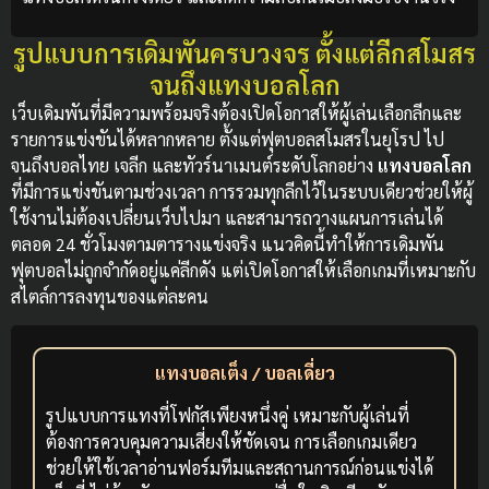
รูปแบบการเดิมพันครบวงจร ตั้งแต่ลีกสโมสร
จนถึงแทงบอลโลก
เว็บเดิมพันที่มีความพร้อมจริงต้องเปิดโอกาสให้ผู้เล่นเลือกลีกและ
รายการแข่งขันได้หลากหลาย ตั้งแต่ฟุตบอลสโมสรในยุโรป ไป
จนถึงบอลไทย เจลีก และทัวร์นาเมนต์ระดับโลกอย่าง
แทงบอลโลก
ที่มีการแข่งขันตามช่วงเวลา การรวมทุกลีกไว้ในระบบเดียวช่วยให้ผู้
ใช้งานไม่ต้องเปลี่ยนเว็บไปมา และสามารถวางแผนการเล่นได้
ตลอด 24 ชั่วโมงตามตารางแข่งจริง แนวคิดนี้ทำให้การเดิมพัน
ฟุตบอลไม่ถูกจำกัดอยู่แค่ลีกดัง แต่เปิดโอกาสให้เลือกเกมที่เหมาะกับ
สไตล์การลงทุนของแต่ละคน
แทงบอลเต็ง
/ บอลเดี่ยว
รูปแบบการแทงที่โฟกัสเพียงหนึ่งคู่ เหมาะกับผู้เล่นที่
ต้องการควบคุมความเสี่ยงให้ชัดเจน การเลือกเกมเดียว
ช่วยให้ใช้เวลาอ่านฟอร์มทีมและสถานการณ์ก่อนแข่งได้