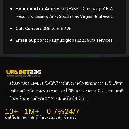
Headquarter Address:
UFABET Company, ARIA
Resort & Casino, Aria, South Las Vegas Boulevard
Call Center:
086-236-5296
Email Support:
kaumudiglobal@236ufa.services
เว็บแทงบอล UFABET เปิดให้บริการในประเทศไทยมามากกว่า 10 ปี บริการ
พนันออนไลน์ครบวงจร แทงบอล ค่าน้ำดีที่สุด ราคาบอล 4 ตังค์ และเกมคาสิ
โนสด คืนค่าคอมมิชชั่น 0.7 % สมัครฟรีไม่มีค่าใช้จ่าย
10+
1M+
0.7%
24/7
ปีที่ให้บริการ
สมาชิกทั่วไทย
คอมมิชชั่น
ซัพพอร์ต