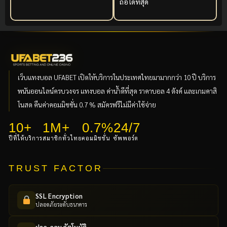
ถือได้ที่สุด
เว็บแทงบอล UFABET เปิดให้บริการในประเทศไทยมามากกว่า 10 ปี บริการ
พนันออนไลน์ครบวงจร แทงบอล ค่าน้ำดีที่สุด ราคาบอล 4 ตังค์ และเกมคาสิ
โนสด คืนค่าคอมมิชชั่น 0.7 % สมัครฟรีไม่มีค่าใช้จ่าย
10+
1M+
0.7%
24/7
ปีที่ให้บริการ
สมาชิกทั่วไทย
คอมมิชชั่น
ซัพพอร์ต
TRUST FACTOR
SSL Encryption
ปลอดภัยระดับธนาคาร