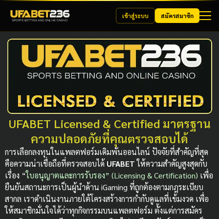
เข้าสู่ระบบ
สมัครสมาชิก
UFABET Licensed & Certified มาตรฐาน
ความปลอดภัยที่คุณตรวจสอบได้
การเลือกลงทุนในแพลตฟอร์มเดิมพันออนไลน์ ปัจจัยที่สำคัญที่สุด
คือความน่าเชื่อถือที่ตรวจสอบได้
UFABET
ให้ความสำคัญสูงสุดกับ
เรื่อง “
ใบอนุญาตและการรับรอง” (Licensing & Certification)
เพื่อ
ยืนยันสถานะการเป็นผู้นำด้าน iGaming ที่ถูกต้องตามกฎระเบียบ
สากล เราดำเนินงานภายใต้โครงสร้างการกำกับดูแลที่เข้มงวด เพื่อ
ให้สมาชิกมั่นใจได้ว่าทุกกิจกรรมบนแพลตฟอร์ม ตั้งแต่การสมัคร