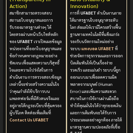
Action)
Innovation)
สมาชิกสามารถตรวจสอบ
การที่
UFABET
ดำเนินงานภาย
สถานะใบอนุญาตและการ
ใต้มาตรฐานใบอนุญาตระดับ
รับรองมาตรฐานต่างๆ ได้
โลก ส่งผลให้เรามีโครงสร้างพื้น
โดยตรงผ่านหน้าเว็บไซต์หลัก
ฐานทางเทคโนโลยีที่แข็งแกร่ง
ของ
UFABET
เราเปิดเผยข้อมูล
รองรับนวัตกรรมใหม่อย่าง
หน่วยงานที่ออกใบอนุญาตและ
ระบบ
แทงบอล UFABET
ที่
ข้อกำหนดทางกฎหมายอย่าง
ช่วยจัดการธุรกรรมและการออก
ชัดเจน เพื่อแสดงความบริสุทธิ์
บิลเดิมพันให้เป็นเรื่องง่าย
ใจและความโปร่งใสในการ
รวดเร็ว และแม่นยำ ระบบนี้ถูก
ดำเนินงาน การตรวจสอบข้อมูล
ออกแบบมาเพื่อลดความผิด
เหล่านี้จะช่วยสร้างความมั่นใจ
พลาดจากมนุษย์ (Human
ว่าคุณกำลังใช้บริการบน
Error) และเพิ่มความสะดวก
แพลตฟอร์มที่มีตัวตนจริงและ
สบายในการใช้งานผ่านมือถือ
อยู่ภายใต้กฎระเบียบที่คุ้มครอง
ทำให้คุณมั่นใจได้ว่าทุกยอดเงิน
ผู้บริโภค ติดต่อเพิ่มเติมที่
และการเดิมพันจะได้รับการ
Contact Us UFABET
ประมวลผลอย่างถูกต้อง ภายใต้
มาตรฐานความปลอดภัยที่เชื่อ