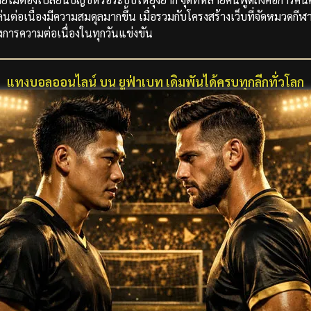
่อเนื่องมีความสมดุลมากขึ้น เมื่อรวมกับโครงสร้างเว็บที่จัดหมวดกีฬา
งการความต่อเนื่องในทุกวันแข่งขัน
แทงบอลออนไลน์ บน ยูฟ่าเบท เดิมพันได้ครบทุกลีกทั่วโลก