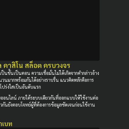
ล คาสิโน สล็อต ครบวงจร
เป็นขั้นเป็นตอน ความเชื่อมั่นไม่ได้เกิดจากคำกล่าวอ้าง
นวนมากพร้อมกันได้อย่างราบรื่น แนวคิดหลักคือการ
มโปร่งใสเป็นอันดับแรก
ยออนไลน์ ภายใต้ระบบเดียวกันที่ออกแบบให้ใช้งานต่อ
ันยังตอบโจทย์ผู้ที่ต้องการข้อมูลชัดเจนก่อนใช้งาน
่าเบท