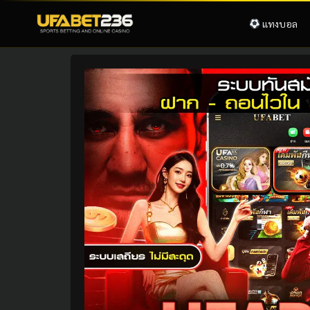
แทงบอล