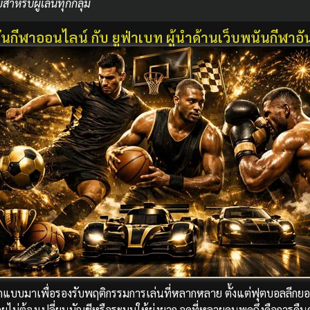
สำหรับผู้เล่นทุกกลุ่ม
ันกีฬาออนไลน์ กับ ยูฟ่าเบท ผู้นำด้านเว็บพนันกีฬาอั
กแบบมาเพื่อรองรับพฤติกรรมการเล่นที่หลากหลาย ตั้งแต่ฟุตบอลลีก
ม่ต้องเปลี่ยนบัญชีหรือระบบให้ยุ่งยาก จุดที่หลายคนพูดถึงคือการคืน