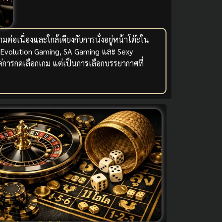
่อเนื่องและใกล้เคียงกับการนั่งอยู่หน้าโต๊ะใน
่น Evolution Gaming, SA Gaming และ Sexy
ารกดเลือกเกม แต่เป็นการเลือกบรรยากาศที่