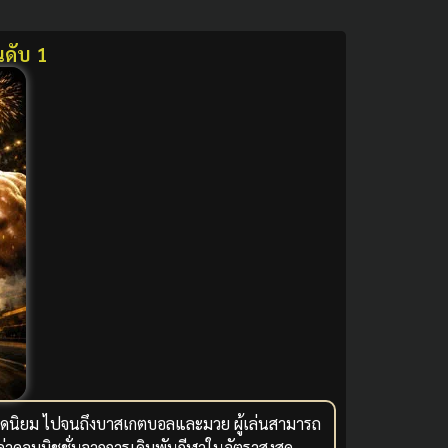
นดับ 1
ยอดนิยม ไปจนถึงบาสเกตบอลและมวย ผู้เล่นสามารถ
ค่าคอมมิชชั่นจากการเดิมพันกีฬาในอัตราสูงสุด