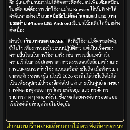
คือ ผู้เล่นจำนวนมากไม่ได้ต้องการติดตั้งแอปเพิ่มเติมเหมือน
ในอดีต แต่ต้องการเข้าใช้งานผ่าน Browser ได้ทันที ทำให้
คำค้นหาอย่าง
เว็บบอลมือถือไม่ต้องโหลดแอป
และ
แทง
บอลผ่าน iPhone และ Android
มีแนวโน้มเติบโตขึ้นอย่าง
ต่อเนื่อง
สำหรับ
เว็บแทงบอล UFABET
สิ่งที่ผู้ใช้งานให้ความสำคัญ
จึงไม่ใช่เพียงการรองรับระบบปฏิบัติการ แต่เป็นเรื่องของ
ความลื่นไหลในการใช้งานจริง เช่น การเปลี่ยนหน้าเว็บ
ความเร็วในการอัปเดตราคา การตรวจสอบบิลย้อนหลัง และ
การแสดงผลระหว่างใช้งานบนเครือข่ายมือถือ เมื่อพิจารณา
จากพฤติกรรมของผู้เล่นในปี 2026 จะเห็นได้ว่ามือถือไม่ได้
เป็นเพียงอุปกรณ์สำรองอีกต่อไป แต่กลายเป็นศูนย์กลางของ
การติดตามฟุตบอล การวิเคราะห์ข้อมูล และการจัดการ
รายการต่าง ๆ ตลอดทั้งวัน ซึ่งส่งผลโดยตรงต่อการออกแบบ
เว็บไซต์เดิมพันยุคใหม่ในปัจจุบัน
ฝากถอนเร็วอย่างเดียวอาจไม่พอ สิ่งที่ควรตรวจ