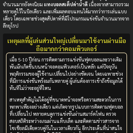
จำนวนมากยังคงนิยม
แทงบอลสเต็ปค่าน้ำดี
เนื่องจากสามารถรวม
หลายคู่ไว้ในบิลเดียว และเพิ่มผลตอบแทนได้มากกว่าการเล่นแบบ
เดี่ยว โดยเฉพาะช่วงสุดสัปดาห์ที่มีโปรแกรมแข่งขันจำนวนมากจาก
ลีกยุโรป
เหตุผลที่ผู้เล่นส่วนใหญ่เปลี่ยนมาใช้งานผ่านมือ
ถือมากกว่าคอมพิวเตอร์
เมื่อ 5-10 ปีก่อน การติดตามการแข่งขันฟุตบอลและวางเดิม
พันมักเกิดขึ้นบนหน้าจอคอมพิวเตอร์เป็นหลัก แต่ปัจจุบัน
พฤติกรรมของผู้ใช้งานเปลี่ยนไปอย่างชัดเจน โดยเฉพาะช่วง
ที่มีการแข่งขันพร้อมกันหลายคู่ ผู้เล่นต้องการเข้าถึงข้อมูลได้
ทันทีไม่ว่าจะอยู่ที่ไหน
สาเหตุสำคัญไม่ได้อยู่ที่ขนาดหน้าจอหรือความสะดวกในการ
พกพาเพียงอย่างเดียว แต่เกิดจากรูปแบบการติดตามฟุตบอล
ที่เปลี่ยนไป หลายคนดูการแข่งขันผ่านสมาร์ตโฟน ตรวจ
สอบสถิติระหว่างเกมผ่านแท็บเล็ต และติดตามข่าวสารจาก
โซเชียลมีเดียควบคู่กันในเวลาเดียวกัน อีกประเด็นที่น่าสนใจ