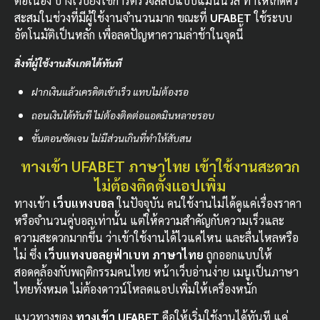
ต่อเนื่อง บางเว็บยังใช้การตรวจสลิปแบบแมนนวล ทำให้เกิดคิว
สะสมในช่วงที่มีผู้ใช้งานจำนวนมาก ขณะที่
UFABET
ใช้ระบบ
อัตโนมัติเป็นหลัก เพื่อลดปัญหาความล่าช้าในจุดนี้
สิ่งที่ผู้ใช้งานสังเกตได้ทันที
ฝากเงินแล้วเครดิตเข้าเร็ว แทบไม่ต้องรอ
ถอนเงินได้ทันที ไม่ต้องติดต่อแอดมินหลายรอบ
ขั้นตอนชัดเจน ไม่มีส่วนเกินที่ทำให้สับสน
ทางเข้า UFABET ภาษาไทย เข้าใช้งานสะดวก
ไม่ต้องติดตั้งแอปเพิ่ม
ทางเข้า
เว็บแทงบอล
ในปัจจุบัน คนใช้งานไม่ได้ดูแค่เรื่องราคา
หรือจำนวนคู่บอลเท่านั้น แต่ให้ความสำคัญกับความเร็วและ
ความสะดวกมากขึ้น ว่าเข้าใช้งานได้ไวแค่ไหน และลื่นไหลหรือ
ไม่ ซึ่ง
เว็บแทงบอลยูฟ่าเบท ภาษาไทย
ถูกออกแบบให้
สอดคล้องกับพฤติกรรมคนไทย หน้าเว็บอ่านง่าย เมนูเป็นภาษา
ไทยทั้งหมด ไม่ต้องดาวน์โหลดแอปเพิ่มให้เครื่องหนัก
แนวทางของ
ทางเข้า UFABET
คือให้เริ่มใช้งานได้ทันที แค่