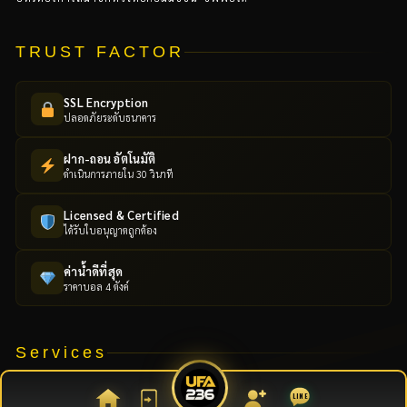
TRUST FACTOR
SSL Encryption
ปลอดภัยระดับธนาคาร
ฝาก-ถอน อัตโนมัติ
ดำเนินการภายใน 30 วินาที
Licensed & Certified
ได้รับใบอนุญาตถูกต้อง
ค่าน้ำดีที่สุด
ราคาบอล 4 ตังค์
Services
แทงบอลออนไลน์
LINE