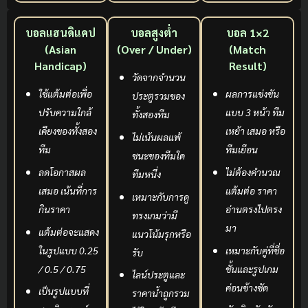
บอลแฮนดิแคป
บอลสูงต่ำ
บอล 1×2
(Asian
(Over / Under)
(Match
Handicap)
Result)
วัดจากจำนวน
ใช้แต้มต่อเพื่อ
ผลการแข่งขัน
ประตูรวมของ
ปรับความใกล้
แบบ 3 หน้า ทีม
ทั้งสองทีม
เคียงของทั้งสอง
เหย้า เสมอ หรือ
ไม่เน้นผลแพ้
ทีม
ทีมเยือน
ชนะของทีมใด
ลดโอกาสผล
ไม่ต้องคำนวณ
ทีมหนึ่ง
เสมอ เน้นที่การ
แต้มต่อ ราคา
เหมาะกับการดู
กินราคา
อ่านตรงไปตรง
ทรงเกมว่ามี
มา
แต้มต่อจะแสดง
แนวโน้มรุกหรือ
ในรูปแบบ 0.25
เหมาะกับคู่ที่ชื่อ
รับ
/ 0.5 / 0.75
ชั้นและรูปเกม
ไลน์ประตูและ
ค่อนข้างชัด
เป็นรูปแบบที่
ราคาน้ำถูกรวม