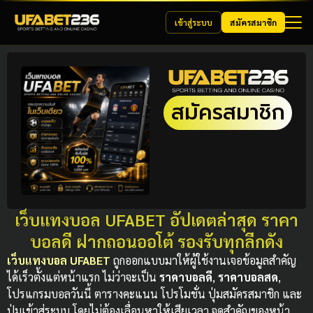
เข้าสู่ระบบ
สมัครสมาชิก
สมัครสมาชิก
เว็บแทงบอล UFABET อัปเดตล่าสุด ราคา
บอลดี ฝากถอนออโต้ รองรับทุกลีกดัง
เว็บแทงบอล UFABET
ถูกออกแบบมาให้ผู้ใช้งานเจอข้อมูลสำคัญ
ได้เร็วตั้งแต่หน้าแรก ไม่ว่าจะเป็น
ราคาบอลดี
,
ราคาบอลสด
,
โปรแกรมบอลวันนี้ ตารางคะแนน โปรโมชั่น ปุ่มสมัครสมาชิก และ
ปุ่มเข้าสู่ระบบ โดยไม่ต้องเลื่อนหาให้เสียเวลา จุดสำคัญของหน้า