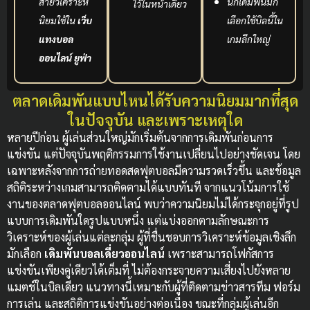
สายวิเคราะห์
นักเดิมพันมัก
ไว้ในหน้าเดียว
นิยมใช้ใน
เว็บ
เลือกใช้บิลนี้ใน
แทงบอล
เกมลีกใหญ่
ออนไลน์ ยูฟ่า
ตลาดเดิมพันแบบไหนได้รับความนิยมมากที่สุด
ในปัจจุบัน และเพราะเหตุใด
หลายปีก่อน ผู้เล่นส่วนใหญ่มักเริ่มต้นจากการเดิมพันก่อนการ
แข่งขัน แต่ปัจจุบันพฤติกรรมการใช้งานเปลี่ยนไปอย่างชัดเจน โดย
เฉพาะหลังจากการถ่ายทอดสดฟุตบอลมีความรวดเร็วขึ้น และข้อมูล
สถิติระหว่างเกมสามารถติดตามได้แบบทันที จากแนวโน้มการใช้
งานของตลาดฟุตบอลออนไลน์ พบว่าความนิยมไม่ได้กระจุกอยู่ที่รูป
แบบการเดิมพันใดรูปแบบหนึ่ง แต่แบ่งออกตามลักษณะการ
วิเคราะห์ของผู้เล่นแต่ละกลุ่ม ผู้ที่ชื่นชอบการวิเคราะห์ข้อมูลเชิงลึก
มักเลือก
เดิมพันบอลเดี่ยวออนไลน์
เพราะสามารถโฟกัสการ
แข่งขันเพียงคู่เดียวได้เต็มที่ ไม่ต้องกระจายความเสี่ยงไปยังหลาย
แมตช์ในบิลเดียว แนวทางนี้เหมาะกับผู้ที่ติดตามข่าวสารทีม ฟอร์ม
การเล่น และสถิติการแข่งขันอย่างต่อเนื่อง ขณะที่กลุ่มผู้เล่นอีก