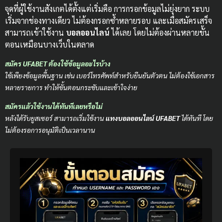
จุดที่ผู้ใช้งานสังเกตได้ตั้งแต่เริ่มคือ การกรอกข้อมูลไม่ยุ่งยาก ระบบ
เริ่มจากช่องทางเดียว ไม่ต้องกรอกซ้ำหลายรอบ และเมื่อสมัครเสร็จ
สามารถเข้าใช้งาน
บอลออนไลน์
ได้เลย โดยไม่ต้องผ่านหลายขั้น
ตอนเหมือนบางเว็บในตลาด
สมัคร UFABET ต้องใช้ข้อมูลอะไรบ้าง
ใช้เพียงข้อมูลพื้นฐาน เช่น เบอร์โทรศัพท์สำหรับยืนยันตัวตน ไม่ต้องใช้เอกสาร
หลายรายการ ทำให้ขั้นตอนกระชับและเข้าใจง่าย
สมัครแล้วใช้งานได้ทันทีเลยหรือไม่
หลังได้รับยูสเซอร์ สามารถเริ่มใช้งาน
แทงบอลออนไลน์ UFABET
ได้ทันที โดย
ไม่ต้องรอการอนุมัติเป็นเวลานาน