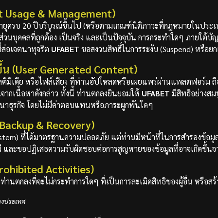
ount Usage & Management)
ีอายุครบ 20 ปีบริบูรณ์ขึ้นไป (หรือตามเกณฑ์นิติภาวะที่กฎหมายในประเท
ส่วนบุคคลที่ถูกต้อง เป็นจริง และเป็นปัจจุบัน การกระทำใดๆ ภายใต้บั
ี่ส่อเจตนาทุจริต
UFABET
ขอสงวนสิทธิ์ในการระงับ (Suspend) หรือยกเ
้างขึ้น (User Generated Content)
่อมัลติมีเดีย หรือไฟล์เสียง ที่ท่านอัปโหลดหรือเผยแพร่ผ่านแพลตฟอร์
นจากเนื้อหาดังกล่าว ทั้งนี้ ท่านตกลงยินยอมให้
UFABET
มีสิทธิอย่างส
ฒนาธุรกิจ โดยไม่มีค่าตอบแทนหรือภาระผูกพันใดๆ
a Backup & Recovery)
stem) ที่ได้มาตรฐานความปลอดภัย แต่ท่านมีหน้าที่ในการสำรองข้อม
ี และขอปฏิเสธความรับผิดชอบต่อการสูญหายของข้อมูลที่อาจเกิดขึ้นจาก
ohibited Activities)
านตกลงที่จะไม่กระทำการใดๆ ที่เป็นการละเมิดสิทธิของผู้อื่น หรือสร้
างประเทศ