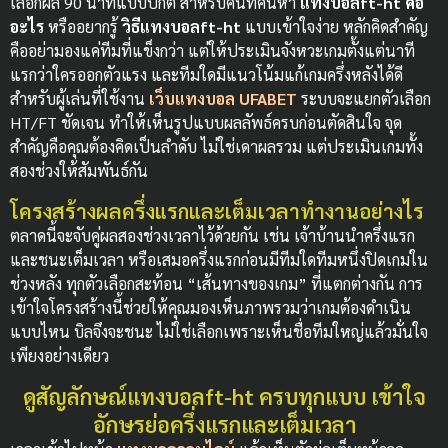
เลือกผล 90 นาทีแบบปกติ สำหรับคนที่ค้นหา
แทงบอลft-ht คือ
อะไร
หรืออยากรู้
วิธีแทงบอลft-ht
แบบเข้าใจง่าย หลักคิดสำคัญ
คืออย่ามองแค่ทีมที่แข็งกว่า แต่ให้ประเมินจังหวะเกมตั้งแต่นาที
แรกว่าใครออกตัวแรง และทีมใดมีแนวโน้มแก้เกมครึ่งหลังได้ดี
สำหรับผู้เล่นที่ใช้งาน
เว็บแทงบอล UFABET
ระบบจะแยกตัวเลือก
HT/FT ชัดเจน ทำให้เห็นรูปแบบผลลัพธ์ครบก่อนตัดสินใจ จุด
สำคัญคือคุณต้องคิดเป็นลำดับ ไม่ใช่เดาผลรวม แต่ประเมินเกมทั้ง
สองช่วงให้สัมพันธ์กัน
โครงสร้างผลครึ่งแรกและเต็มเวลาทำงานอย่างไร
ตลาดนี้จะจับคู่ผลสองช่วงเวลาไว้ด้วยกัน เช่น เจ้าบ้านนำครึ่งแรก
และชนะเต็มเวลา หรือเสมอครึ่งแรกก่อนมีทีมใดทีมหนึ่งปิดเกมใน
ช่วงหลัง ทุกตัวเลือกสะท้อน “เส้นทางของเกม” ที่แตกต่างกัน การ
เข้าใจโครงสร้างนี้ช่วยให้คุณมองเห็นภาพรวมว่าเกมต้องดำเนิน
แบบไหน บิลจึงจะชนะ ไม่ใช่เลือกเพราะเห็นชื่อทีมใหญ่แล้วมั่นใจ
เพียงอย่างเดียว
ดูสัญลักษณ์แทงบอลft-ht ครบทุกแบบ เข้าใจ
อักษรย่อครึ่งแรกและเต็มเวลา