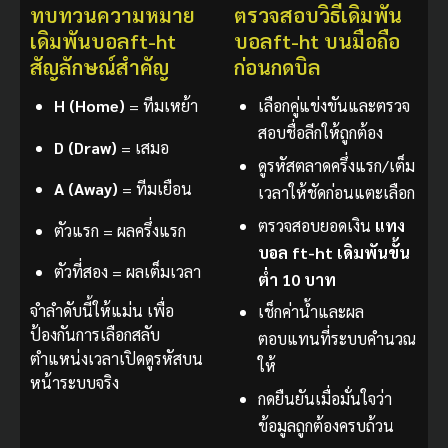
ทบทวนความหมาย
ตรวจสอบวิธีเดิมพัน
เดิมพันบอลft-ht
บอลft-ht บนมือถือ
สัญลักษณ์สำคัญ
ก่อนกดบิล
H (Home)
= ทีมเหย้า
เลือกคู่แข่งขันและตรวจ
สอบชื่อลีกให้ถูกต้อง
D (Draw)
= เสมอ
ดูรหัสตลาดครึ่งแรก/เต็ม
A (Away)
= ทีมเยือน
เวลาให้ชัดก่อนแตะเลือก
ตรวจสอบยอดเงิน
แทง
ตัวแรก = ผลครึ่งแรก
บอล ft-ht เดิมพันขั้น
ตัวที่สอง = ผลเต็มเวลา
ต่ำ 10 บาท
จำลำดับนี้ให้แม่น เพื่อ
เช็กค่าน้ำและผล
ป้องกันการเลือกสลับ
ตอบแทนที่ระบบคำนวณ
ตำแหน่งเวลาเปิดดูรหัสบน
ให้
หน้าระบบจริง
กดยืนยันเมื่อมั่นใจว่า
ข้อมูลถูกต้องครบถ้วน