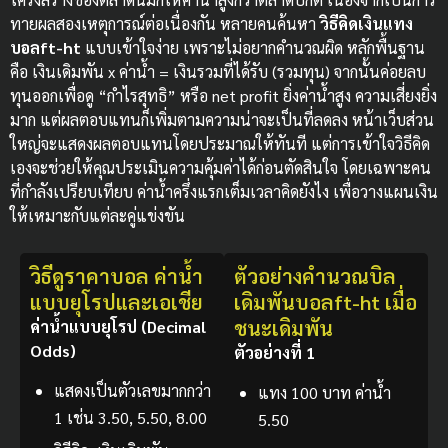
ทายผลสองเหตุการณ์ต่อเนื่องกัน หลายคนค้นหา
วิธีคิดเงินแทง
บอลft-ht
แบบเข้าใจง่าย เพราะไม่อยากคำนวณผิด หลักพื้นฐาน
คือ เงินเดิมพัน x ค่าน้ำ = เงินรวมที่ได้รับ (รวมทุน) จากนั้นค่อยลบ
ทุนออกเพื่อดู “กำไรสุทธิ” หรือ net profit ยิ่งค่าน้ำสูง ความเสี่ยงยิ่ง
มาก แต่ผลตอบแทนก็เพิ่มตามความน่าจะเป็นที่ลดลง หน้าเว็บส่วน
ใหญ่จะแสดงผลตอบแทนโดยประมาณให้ทันที แต่การเข้าใจวิธีคิด
เองจะช่วยให้คุณประเมินความคุ้มค่าได้ก่อนตัดสินใจ โดยเฉพาะคน
ที่กำลังเปรียบเทียบ ค่าน้ำครึ่งแรกเต็มเวลาคิดยังไง เพื่อวางแผนเงิน
ให้เหมาะกับแต่ละคู่แข่งขัน
วิธีดูราคาบอล ค่าน้ำ
ตัวอย่างคำนวณบิล
แบบยุโรปและเอเชีย
เดิมพันบอลft-ht เมื่อ
ชนะเดิมพัน
ค่าน้ำแบบยุโรป (Decimal
Odds)
ตัวอย่างที่ 1
แสดงเป็นตัวเลขมากกว่า
แทง 100 บาท ค่าน้ำ
1 เช่น 3.50, 5.50, 8.00
5.50