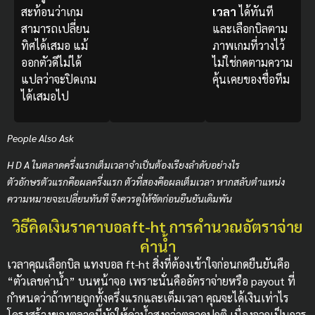
สะท้อนว่าเกม
เวลา
ได้ทันที
สามารถเปลี่ยน
และเลือกบิลตาม
ทิศได้เสมอ แม้
ภาพเกมที่วางไว้
ออกตัวดีไม่ได้
ไม่ใช่กดตามความ
แปลว่าจะปิดเกม
คุ้นเคยของชื่อทีม
ได้เสมอไป
People Also Ask
H D A ในตลาดครึ่งแรกเต็มเวลาจำเป็นต้องเรียงลำดับอย่างไร
ตัวอักษรตัวแรกคือผลครึ่งแรก ตัวที่สองคือผลเต็มเวลา หากสลับตำแหน่ง
ความหมายจะเปลี่ยนทันที จึงควรดูให้ชัดก่อนยืนยันเดิมพัน
วิธีคิดเงินราคาบอลft-ht การคำนวณอัตราจ่าย
ค่าน้ำ
เวลาคุณเลือกบิล แทงบอล ft-ht สิ่งที่ต้องเข้าใจก่อนกดยืนยันคือ
“ตัวเลขค่าน้ำ” บนหน้าจอ เพราะนั่นคืออัตราจ่ายหรือ payout ที่
กำหนดว่าถ้าทายถูกทั้งครึ่งแรกและเต็มเวลา คุณจะได้เงินเท่าไร
โครงสร้างของตลาดนี้มักให้ค่าน้ำสูงกว่าตลาดปกติ เนื่องจากเป็นการ