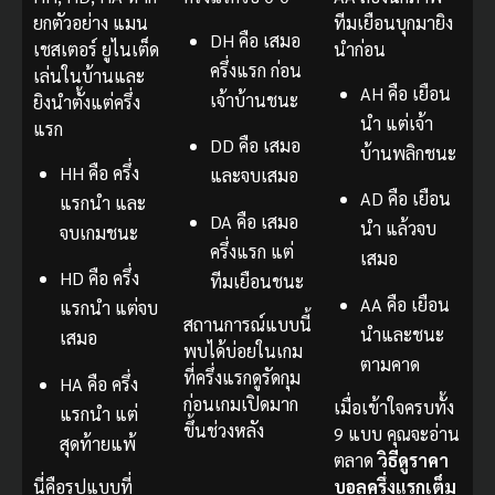
ยกตัวอย่าง แมน
ทีมเยือนบุกมายิง
DH คือ เสมอ
เชสเตอร์ ยูไนเต็ด
นำก่อน
ครึ่งแรก ก่อน
เล่นในบ้านและ
AH คือ เยือน
เจ้าบ้านชนะ
ยิงนำตั้งแต่ครึ่ง
นำ แต่เจ้า
แรก
DD คือ เสมอ
บ้านพลิกชนะ
HH คือ ครึ่ง
และจบเสมอ
AD คือ เยือน
แรกนำ และ
DA คือ เสมอ
นำ แล้วจบ
จบเกมชนะ
ครึ่งแรก แต่
เสมอ
HD คือ ครึ่ง
ทีมเยือนชนะ
AA คือ เยือน
แรกนำ แต่จบ
สถานการณ์แบบนี้
นำและชนะ
เสมอ
พบได้บ่อยในเกม
ตามคาด
ที่ครึ่งแรกดูรัดกุม
HA คือ ครึ่ง
ก่อนเกมเปิดมาก
เมื่อเข้าใจครบทั้ง
แรกนำ แต่
ขึ้นช่วงหลัง
9 แบบ คุณจะอ่าน
สุดท้ายแพ้
ตลาด
วิธีดูราคา
นี่คือรูปแบบที่
บอลครึ่งแรกเต็ม