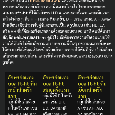
เวลาเข้าไปหน้า
แทงบอลออนไลน์
แล้วเห็นตัวย่อเต็มหน้าจอ
หลายคนสับสนว่าตัวอักษรพวกนี้หมายถึงอะไร โดยเฉพาะตลาด
เล่นบอลft-ht
ที่ใช้ตัวอักษร H D A แทนผลครึ่งแรกและเต็มเวลา
หลักจำง่าย ๆ คือ H = Home ทีมเหย้า, D = Draw เสมอ, A = Away
ทีมเยือน เมื่อนำมาจับคู่กันจะกลายเป็น 9 รูปแบบ เช่น HD, DA
หรือ AH ซึ่งก็คือผลครึ่งแรกตามด้วยผลตอนจบ 90 นาที คนที่ค้นหา
สัญลักษณ์แทงบอลft-ht ดูยังไง
มักต้องการความชัดเจนแบบใช้
งานได้ทันที ไม่ต้องตีความเอง บทความนี้จึงสรุปความหมายทั้งหมด
ให้ครบ เพื่อให้คุณเปิดหน้าเว็บแล้วอ่านราคาได้ทันที รู้ว่ากำลังเลือก
เส้นทางเกมแบบไหน และเข้าใจการคิดผลตอบแทน (payout) อย่าง
ถูกต้อง
อักษรย่อแทง
อักษรย่อแทง
อักษรย่อแทง
บอล ft-ht ทีม
บอล ft-ht
บอล ft-ht ทีม
เหย้านำครึ่ง
เสมอครึ่งแรก
เยือนนำครึ่ง
แรก
แรก
กลุ่มนี้ใช้ D ในครึ่ง
กลุ่มนี้ขึ้นต้นด้วย
แรก เช่น DH,
กลุ่มนี้ขึ้นต้นด้วย
H ในครึ่งแรก เช่น
DD, DA สมมติ
A เช่น AH, AD,
HH, HD, HA หาก
ครึ่งแรกจบ 0-0
AA ลองนึกภาพ