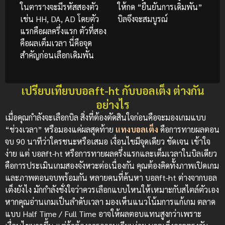
ในตารางจะมีรหัสสองตัว
ให้กด “ยืนยันการเดิมพัน”
เช่น HH, DA, AD โดยตัว
บิลจึงจะสมบูรณ์
แรกคือผลครึ่งแรก ตัวที่สอง
คือผลเต็มเวลา นี่คือจุด
สำคัญก่อนเลือกเดิมพัน
เปรียบเทียบบอลft-ht กับบอลเต็ง ต่างกัน
อย่างไร
เมื่อคุณกำลังจะเลือกบิล สิ่งที่ต้องตัดสินใจก่อนคือจะมองเกมแบบ
“ช่วงเวลา” หรือมองแค่ผลสุดท้าย
แทงบอลเต็ง
คือการทายผลตอน
จบ 90 นาทีว่าใครชนะหรือเสมอ เงื่อนไขมีจุดเดียว ชัดเจน เข้าใจ
ง่าย แต่ บอลft-ht หรือการทายผลครึ่งแรกและเต็มเวลาในบิลเดียว
คือการประเมินเกมสองจังหวะต่อเนื่องกัน คุณต้องคิดทั้งภาพเปิดเกม
และภาพตอนจบพร้อมกัน หลายคนที่ค้นหา บอลft-ht ต่างจากบอล
เต็งยังไง มักกำลังชั่งใจว่าควรเลือกแบบไหนให้เหมาะกับสไตล์ตัวเอง
หากคุณอ่านเกมเป็นลำดับเวลา มองเห็นแนวโน้มการแก้เกม ตลาด
แบบ Half Time / Full Time อาจให้ผลตอบแทนสูงกว่าเพราะ