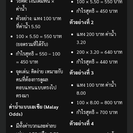
วิธีคิด: เงินเดิมพัน ×
100 × 5.50 = 550 บาท
ค่าน้ำ
กำไรสุทธิ = 450 บาท
ตัวอย่าง: แทง 100 บาท
ตัวอย่างที่ 2
ที่ค่าน้ำ 5.50
แทง 200 บาท ค่าน้ำ
100 × 5.50 = 550 บาท
3.20
(ยอดรวมที่ได้รับ)
200 × 3.20 = 640 บาท
กำไรสุทธิ = 550 – 100
กำไรสุทธิ = 440 บาท
= 450 บาท
จุดเด่น: คิดง่าย เหมาะกับ
ตัวอย่างที่ 3
คนที่ต้องการดูผล
แทง 100 บาท ค่าน้ำ
ตอบแทนแบบตรงไป
8.00
ตรงมา
100 × 8.00 = 800 บาท
ค่าน้ำแบบเอเชีย (Malay
กำไรสุทธิ = 700 บาท
Odds)
ตัวอย่างที่ 4
มีทั้งค่าบวกและค่าลบ