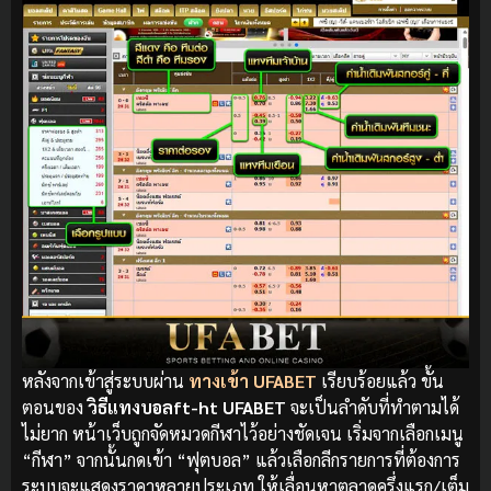
หลังจากเข้าสู่ระบบผ่าน
ทางเข้า UFABET
เรียบร้อยแล้ว ขั้น
ตอนของ
วิธีแทงบอลft-ht UFABET
จะเป็นลำดับที่ทำตามได้
ไม่ยาก หน้าเว็บถูกจัดหมวดกีฬาไว้อย่างชัดเจน เริ่มจากเลือกเมนู
“กีฬา” จากนั้นกดเข้า “ฟุตบอล” แล้วเลือกลีกรายการที่ต้องการ
ระบบจะแสดงราคาหลายประเภท ให้เลื่อนหาตลาดครึ่งแรก/เต็ม