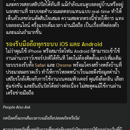
และตรวจสอบสลิปบิลได้ทันที แม้กำลังนอนดูบอลอยู่บ้านหรืออยู่
นอกสถานที่ ระบบจะคำนวณผลตอบแทนแบบ real-time ทำให้
เห็นตัวเลขก่อนตัดสินใจเสมอ ความสะดวกตรงนี้ช่วยให้การ แทง
บอลออนไลน์ ครึ่งแรกเต็มเวลา ผ่านมือถือ เป็นเรื่องที่คล่องตัว
และแม่นยำมากขึ้น
รองรับมือถือทุกระบบ iOS และ Android
ไม่ว่าคุณใช้ iPhone หรือสมาร์ตโฟน Android ก็สามารถเข้าใช้
งานผ่านเบราว์เซอร์ปกติได้ทันที โดยไม่ต้องติดตั้งแอปเพิ่มเติม
ระบบรองรับทั้ง
Safari
และ
Chrome
พร้อมโครงสร้างหลังบ้านที่
ประมวลผลรวดเร็ว ทำให้การโหลดหน้าเว็บและดึงข้อมูลค่าน้ำ
เสถียรใกล้เคียงกับการใช้งานบนคอมพิวเตอร์ คุณจึงล็อกอิน เลือก
คู่แข่งขัน และยืนยันบิลได้อย่างต่อเนื่อง ไม่สะดุดแม้ใช้งานผ่าน
เครือข่ายมือถือ
People Also Ask
กดบิลครึ่งแรกเต็มเวลาบนมือถือปลอดภัยหรือไม่
ความปลอดภัยขึ้นอยู่กับการเชื่อมต่ออินเทอร์เน็ตและการใช้งานผ่านเว็บที่มี