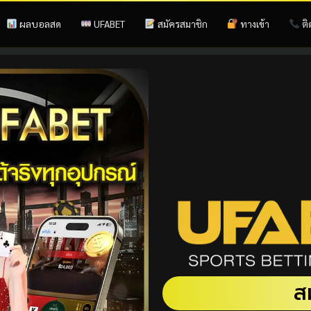
ผลบอลสด
UFABET
สมัครสมาชิก
ทางเข้า
ติ
ส