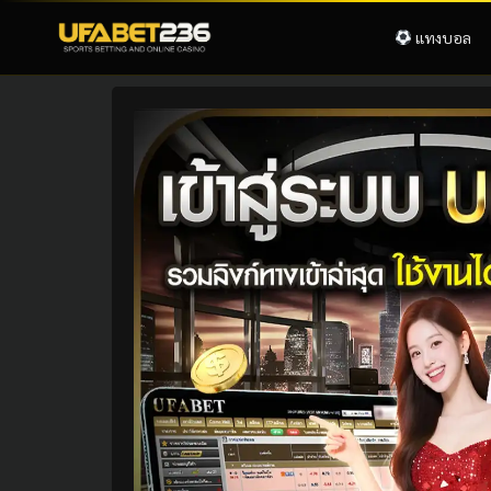
แทงบอล