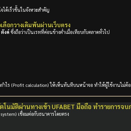
ใจได้เร็วขึ้นในจังหวะสำคัญ
อเลือกวางเดิมพันผ่านเว็บตรง
ตังค์
ซึ่งถือว่าเป็นเรทที่ค่อนข้างต่ำเมื่อเทียบกับตลาดทั่วไป
ำไร (Profit calculation) ให้เห็นทันทีบนหน้าจอ ทำให้ผู้ใช้งานไม่ต
โนมัติผ่านทางเข้า UFABET มือถือ ทำรายการจบภาย
 system) เชื่อมต่อกับธนาคารโดยตรง