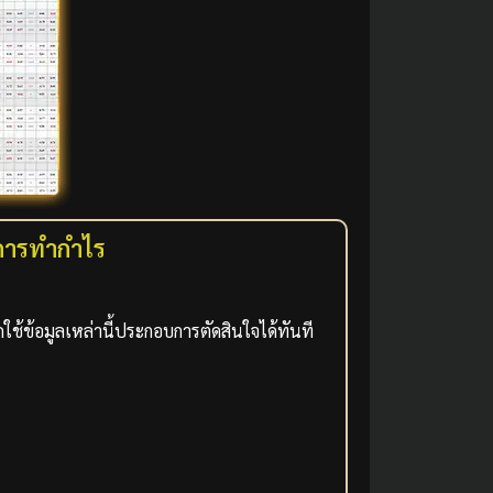
การทำกำไร
ช้ข้อมูลเหล่านี้ประกอบการตัดสินใจได้ทันที