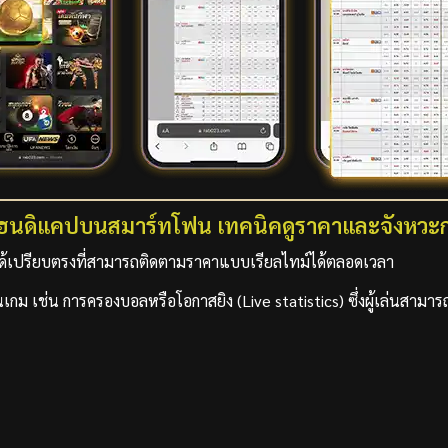
นดิแคปบนสมาร์ทโฟน เทคนิคดูราคาและจังหวะ
อได้เปรียบตรงที่สามารถติดตามราคาแบบเรียลไทม์ได้ตลอดเวลา
 เช่น การครองบอลหรือโอกาสยิง (Live statistics) ซึ่งผู้เล่นสามารถใ