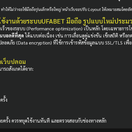
ทำให้ไม่ว่าจะใช้มือถือรุ่นเล็กหรือใหญ่ หน้าเว็บจะปรับ Layout ให้เหมาะสมโดยอัต
ใช้งานด้วยระบบUFABET มือถือ รูปแบบใหม่ประม
มเร็วของระบบ (Performance optimization) เป็นหลัก โดยเฉพาะการโหล
นบอลดีที่สุด
ได้แบบต่อเนื่อง เช่น การเลื่อนดูคู่แข่งขัน เช็กสถิติ หร
ดภัย (Data encryption) ที่ใช้การเข้ารหัสข้อมูลแบบ SSL/TLS เพื่อ
ากเว็บปลอม
ารถสังเกตได้จาก:
รั้ง
ายครั้ง ควรหยุดใช้งานทันที และตรวจสอบกับช่องทางหลัก