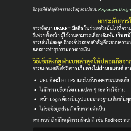
อีกจุดที่สำคัญคือการรองรับอุปกรณ์แบบ
Responsive Design
ยกระดับการ
การพัฒนา
UFABET มือถือ
ในช่วงหลังเน้นไปที่ควา
รีเฟรชทั้งหน้า
ผู้ใช้งานสามารถเลือกเดิมพัน
เว็บพนั
การเล่นไม่สะดุด
อีกองค์ประกอบสำคัญคือระบบความปลอ
และการทำธุรกรรมทางการเงิน
วิธีเช็กลิงก์ยูฟ่าเบทล่าสุดให้ปลอดภัยจ
การแยกแยะลิงก์จริงจาก
เว็บตรงไม่ผ่านเอเย่นต์
สาม
URL ต้องมี HTTPS และใบรับรองความปลอดภัย
ไม่มีการเปลี่ยนโดเมนแปลก ๆ ระหว่างใช้งาน
หน้า Login ต้องเป็นรูปแบบมาตรฐานเดียวกันทุกค
ไม่ขอข้อมูลส่วนตัวเกินความจำเป็น
หากพบว่าลิงก์มีพฤติกรรมผิดปกติ เช่น Redirect หล