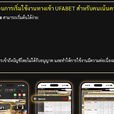
อนการเริ่มใช้งานทางเข้า UFABET สำหรับคนเน้น
ือ
สามารถเริ่มต้นได้ง่าย:
เข้าถึงบัญชีโดยไม่ได้รับอนุญาต และทำให้การใช้งานมีความต่อเนื่องม