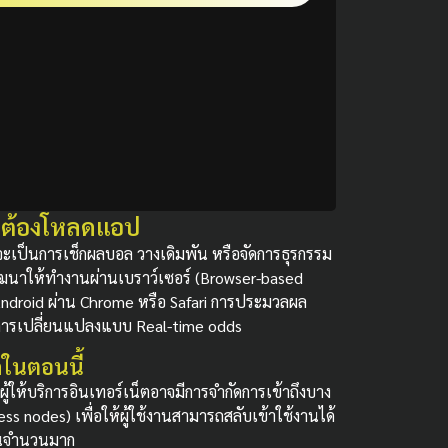
ไม่ต้องโหลดแอป
าจะเป็นการเช็กผลบอล วางเดิมพัน หรือจัดการธุรกรรม
กพัฒนาให้ทำงานผ่านเบราว์เซอร์ (Browser-based
 Android ผ่าน Chrome หรือ Safari การประมวลผล
มีการเปลี่ยนแปลงแบบ Real-time odds
ุดในตอนนี้
ผู้ให้บริการอินเทอร์เน็ตอาจมีการจำกัดการเข้าถึงบาง
s nodes) เพื่อให้ผู้ใช้งานสามารถสลับเข้าใช้งานได้
้งานจำนวนมาก