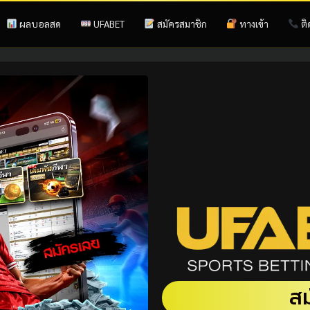
ผลบอลสด
UFABET
สมัครสมาชิก
ทางเข้า
ติ
สม